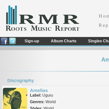
Ho
Rep
Sign-up
Album Charts
Singles Ch
Am
Discography
Amelias
Label:
Uguru
Genres:
World
Styles:
World