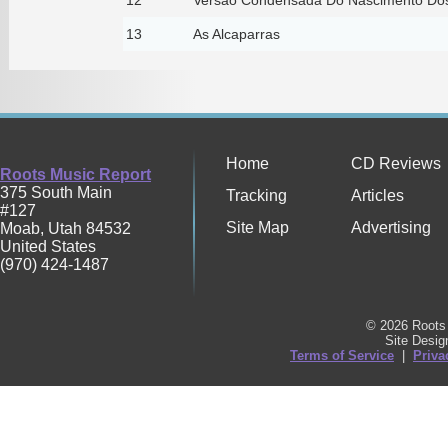
13
As Alcaparras
Home
CD Reviews
Roots Music Report
375 South Main
Tracking
Articles
#127
Site Map
Advertising
Moab
,
Utah
84532
United States
(970) 424-1487
© 2026 Roots 
Site Desi
Terms of Service
|
Priva