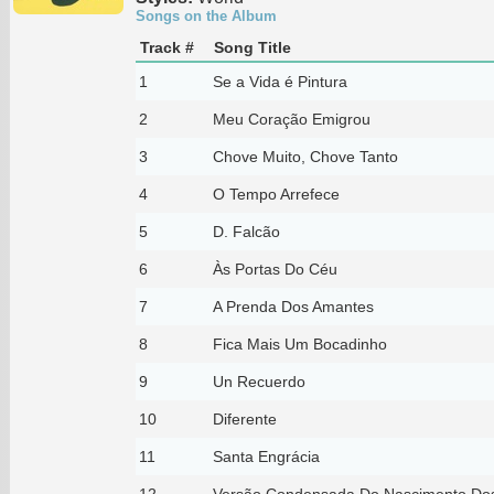
Songs on the Album
Track #
Song Title
1
Se a Vida é Pintura
2
Meu Coração Emigrou
3
Chove Muito, Chove Tanto
4
O Tempo Arrefece
5
D. Falcão
6
Às Portas Do Céu
7
A Prenda Dos Amantes
8
Fica Mais Um Bocadinho
9
Un Recuerdo
10
Diferente
11
Santa Engrácia
12
Versão Condensada Do Nascimento Dos