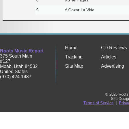
9
A Gozar La Vida
Home
CD Reviews
Roots Music Report
375 South Main
Tracking
Articles
#127
Site Map
Advertising
Moab
,
Utah
84532
United States
(970) 424-1487
© 2026 Roots 
Site Desi
Terms of Service
|
Priva