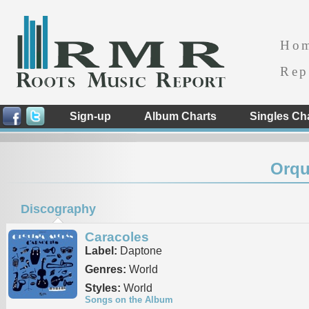
Ho
Rep
Sign-up
Album Charts
Singles Ch
Orqu
Discography
Caracoles
Label:
Daptone
Genres:
World
Styles:
World
Songs on the Album