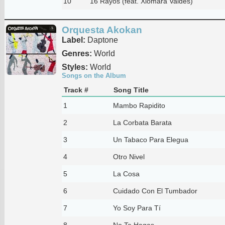
10
16 Rayos (feat. Xiomara Valdes)
Orquesta Akokan
Label:
Daptone
Genres:
World
Styles:
World
Songs on the Album
Track #
Song Title
1
Mambo Rapidito
2
La Corbata Barata
3
Un Tabaco Para Elegua
4
Otro Nivel
5
La Cosa
6
Cuidado Con El Tumbador
7
Yo Soy Para Tí
8
No Te Hagas